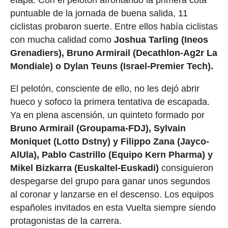
etapa. Con el pelotón afrontando la primera cota
puntuable de la jornada de buena salida, 11
ciclistas probaron suerte. Entre ellos había ciclistas
con mucha calidad como
Joshua Tarling (Ineos
Grenadiers), Bruno Armirail (Decathlon-Ag2r La
Mondiale) o Dylan Teuns (Israel-Premier Tech).
El pelotón, consciente de ello, no les dejó abrir
hueco y sofoco la primera tentativa de escapada.
Ya en plena ascensión, un quinteto formado por
Bruno Armirail (Groupama-FDJ), Sylvain
Moniquet (Lotto Dstny) y Filippo Zana (Jayco-
AlUla), Pablo Castrillo (Equipo Kern Pharma) y
Mikel Bizkarra (Euskaltel-Euskadi)
consiguieron
despegarse del grupo para ganar unos segundos
al coronar y lanzarse en el descenso. Los equipos
españoles invitados en esta Vuelta siempre siendo
protagonistas de la carrera.