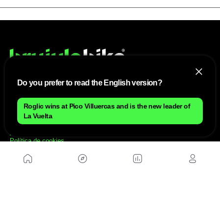
Do you prefer to read the English version?
NOSOTROS
Roglic wins at Pico Villuercas and is the new leader of
La Vuelta
Mapa del sitio
Aviso Legal
Anúnciate con nosotros
Política de cookies
Política de privacidad
Contacto
Trabaja con nosotros
WEBS AMIGAS
MusickMag