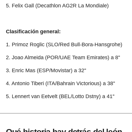
5. Felix Gall (Decathlon AG2R La Mondiale)
Clasificación general:
1. Primoz Roglic (SLO/Red Bull-Bora-Hansgrohe)
2. Joao Almeida (POR/UAE Team Emirates) a 8''
3. Enric Mas (ESP/Movistar) a 32''
4. Antonio Tiberi (ITA/Bahrain Victorious) a 38''
5. Lennert van Eetvelt (BEL/Lotto Dstny) a 41''
Qué historia hay detrás del león