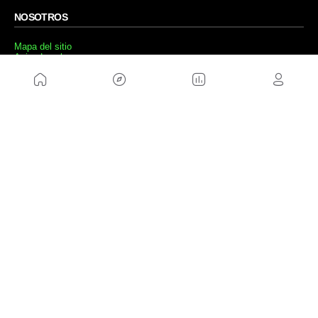
NOSOTROS
Mapa del sitio
Aviso Legal
Anúnciate con nosotros
Política de cookies
Política de privacidad
Contacto
Trabaja con nosotros
WEBS AMIGAS
MusickMag
SÍGUENOS
Suscríbete a nuestro newsletter
Enviar