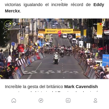
victorias igualando el increíble récord de
Eddy
Merckx
.
Increíble la gesta del británico
Mark
Cavendish
que entra en la historia del Tour igualando ni más
ni menos que las 34 victorias de etapa del
legendario
Eddy Merckx
.