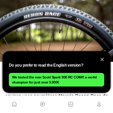
Do you prefer to read the English version?
Además, a pesar de ser una bicicleta de las más
largas del segmento, su maniobrabilidad te ayuda
We tested the new Scott Spark 900 RC COMP, a world
champion for just over 3.000€
a entrar en curvas y sus ruedas, unas
Syncros
X25
con aros de aluminio y bujes Formula,
equipan unos neumáticos
Maxxis Recon Race de
2,35”
que proporcionan un gran agarre en apoyos
laterales y que no lastran en exceso gracias a su