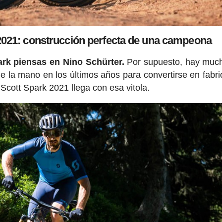
021: construcción perfecta de una campeona
ark piensas en Nino Schürter.
Por supuesto, hay muc
 de la mano en los últimos años para convertirse en fabri
 Scott Spark 2021 llega con esa vitola.