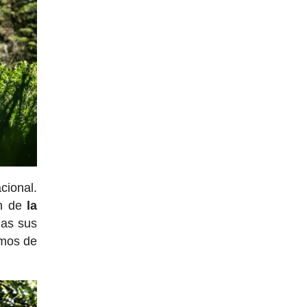
cional.
en de
la
das sus
amos de