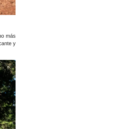
ho más
cante y