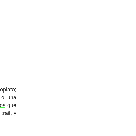
oplato;
; o una
los
que
trail, y