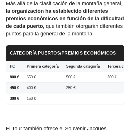
Más allá de la clasificación de la montaña general,
la organización ha establecido
diferentes
premios económicos en función de la dificultad
de cada puerto,
que también otorgarán diferentes
puntos para la general de la montaña.
CATEGORÍA PUERTOS/PREMIOS ECONÓMICOS
HC
Primera categoría
Segunda categoría
Tercera cate
800 €
650 €
500 €
300 €
450 €
400 €
250 €
-
300 €
150 €
-
-
El Tour también ofrece el Souvenir Jacques