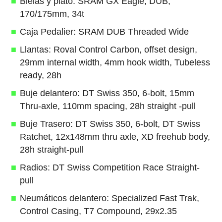
Bielas y plato: SRAM GX Eagle, DUB,
170/175mm, 34t
Caja Pedalier: SRAM DUB Threaded Wide
Llantas: Roval Control Carbon, offset design,
29mm internal width, 4mm hook width, Tubeless
ready, 28h
Buje delantero: DT Swiss 350, 6-bolt, 15mm
Thru-axle, 110mm spacing, 28h straight -pull
Buje Trasero: DT Swiss 350, 6-bolt, DT Swiss
Ratchet, 12x148mm thru axle, XD freehub body,
28h straight-pull
Radios: DT Swiss Competition Race Straight-
pull
Neumáticos delantero: Specialized Fast Trak,
Control Casing, T7 Compound, 29x2.35