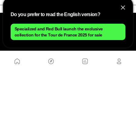
Do you prefer to read the English version?
Specialized and Red Bull launch the exclusive
collection for the Tour de France 2025 for sale
NOSOTROS
Mapa del sitio
Aviso Legal
Anúnciate con nosotros
Política de cookies
Política de privacidad
Contacto
Trabaja con nosotros
WEBS AMIGAS
MusickMag