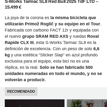
S-Works Tarmac SL8 Red Bull 2025 TdF LTD –
15.499 €
La joya de la corona es
la misma bicicleta que
utilizarán Primož Roglič y su equipo en el Tour
.
Fabricada con carbono FACT 12r y equipada con
el nuevo
grupo SRAM RED AXS
y ruedas
Roval
Rapide CLX III
, esta S-Works Tarmac SL8 es la
definición de excelencia. Con un peso de solo
6,6
kg
y una estética “Sticker Slap” en azul profundo
exclusiva para el equipo, esta bici no es una
réplica, es la real.
Solo se han fabricado 500
unidades numeradas en todo el mundo, y no se
volverán a producir.
RECOMENDADO