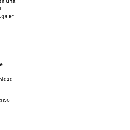
 en una
l du
fuga en
de
nidad
censo