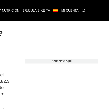
Y NUTRICIÓN
BRÚJULA BIKE TV
MI CUENTA
?
Anúnciate aquí
el
182,3
do
tre