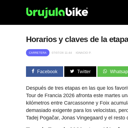
Horarios y claves de la etapa
CARRETERA
07/07/26 11:44
IGNACIO P.
Facebook
Twitter
Whatsa
Después de tres etapas en las que los favori
Tour de Francia 2026 afronta este martes un
kilómetros entre Carcassonne y Foix acumula
demasiado exigente para los velocistas, pero
Tadej Pogačar, Jonas Vingegaard y el resto d