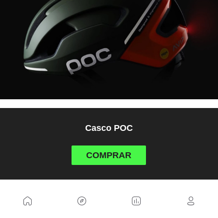
Casco POC
COMPRAR
15. Bidón
Siempre hay sitio para un bidón más en el armario