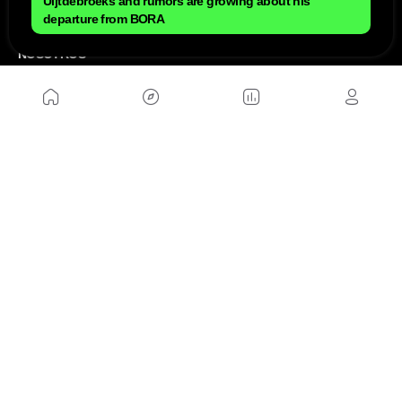
Uijtdebroeks and rumors are growing about his
departure from BORA
NOSOTROS
Mapa del sitio
Aviso Legal
Anúnciate con nosotros
Política de cookies
Política de privacidad
Contacto
Trabaja con nosotros
WEBS AMIGAS
MusickMag
SÍGUENOS
Suscríbete a nuestro newsletter
Enviar