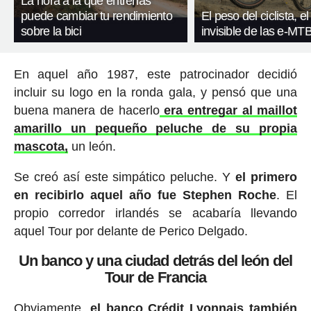
La hora a la que entrenas
puede cambiar tu rendimiento
El peso del ciclista, el
sobre la bici
invisible de las e-MT
En aquel año 1987, este patrocinador decidió
incluir su logo en la ronda gala, y pensó que una
buena manera de hacerlo
era entregar al maillot
amarillo un pequeño peluche de su propia
mascota,
un león.
Se creó así este simpático peluche. Y
el primero
en recibirlo aquel año fue Stephen Roche
. El
propio corredor irlandés se acabaría llevando
aquel Tour por delante de Perico Delgado.
Un banco y una ciudad detrás del león del
Tour de Francia
Obviamente,
el banco Crédit Lyonnais también