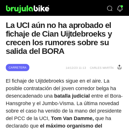
La UCI aún no ha aprobado el
fichaje de Cian Uijtdebroeks y
crecen los rumores sobre su
salida del BORA
CARRETERA
14/12/23 11:13
CARLES MARTÍN
El fichaje de Uijtdebroeks sigue en el aire. La
posible contratación del joven corredor belga ha
desencadenado una
batalla judicial
entre el Bora-
Hansgrohe y el Jumbo-Visma. La última novedad
sobre el caso ha venido de la mano del presidente
del PCC de la UCI,
Tom Van Damme,
que ha
declarado que
el máximo organismo del