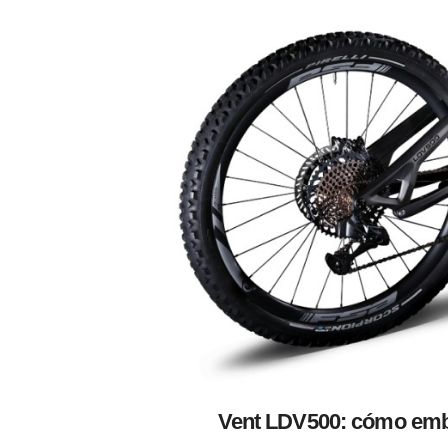
Vent LDV500: cómo embut