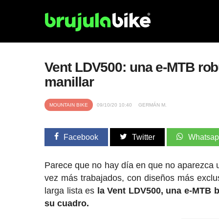
Vent LDV500: una e-MTB robu
manillar
MOUNTAIN BIKE
09/10/20 10:40
GERMÁN M.
Facebook
Twitter
Whatsa
Parece que no hay día en que no aparezca 
vez más trabajados, con diseños más exclusi
larga lista es
la Vent LDV500, una e-MTB ba
su cuadro.