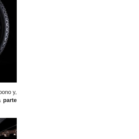
bono y,
 parte