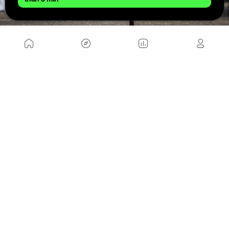
Tras ver las mountain bikes que ocuparon los 5
primeros puestos y las condiciones que se vivieron
en Albstadt, qué opináis ¿era mejor competir con
rígida o con doble?. Os leemos en nuestras redes
sociales.
NOSOTROS