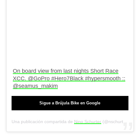
On board view from last nights Short Race
XCC. @GoPro #Hero7Black #hypersmooth ::
@seamus_makim
Sigue a Brújula Bike en Google
Una publicación compartida de
Nino Schurter
(@nschurter) el
6 