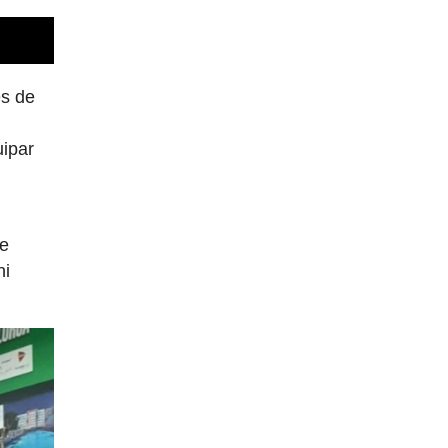
es de
uipar
te
ni