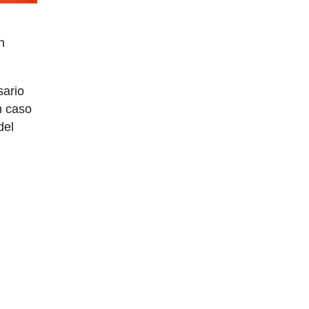
n
sario
n caso
del