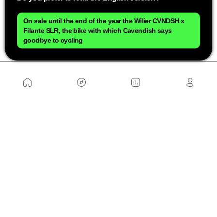
Aquí podéis ver el resto de novedades de la
Wilier
Verticale SLR 2024
y echarle un ojo a la gama
On sale until the end of the year the Wilier CVNDSH x
Filante SLR, the bike with which Cavendish says
completa y precios.
goodbye to cycling
NOSOTROS
Mapa del sitio
Aviso Legal
Anúnciate con nosotros
Política de cookies
Política de privacidad
Contacto
Trabaja con nosotros