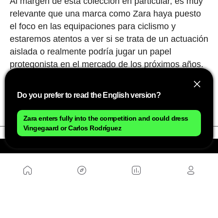
Al margen de esta colección en particular, es muy
relevante que una marca como Zara haya puesto
el foco en las equipaciones para ciclismo y
estaremos atentos a ver si se trata de un actuación
aislada o realmente podría jugar un papel
protegonista en el mercado de los próximos años.
Los precios de las prendas van de los 20 hasta los
Do you prefer to read the English version?
60€ y aquí podéis consultar la colección completa.
Zara enters fully into the competition and could dress
Vingegaard or Carlos Rodríguez
NOSOTROS