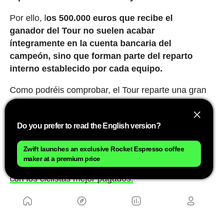
Por ello, l
os 500.000 euros que recibe el
ganador del Tour no suelen acabar
íntegramente en la cuenta bancaria del
campeón, sino que forman parte del reparto
interno establecido por cada equipo.
Como podréis comprobar, el Tour reparte una gran
cantidad de premios económicos, pero lo que
realmente puede ser decisivo en la capacidad
Do you prefer to read the English version?
económica de un ciclista es la capacidad de
negociar un nuevo contrato después de haber
Zwift launches an exclusive Rocket Espresso coffee
tenido una gran actuación en el Tour de Francia.
maker at a premium price
Aquí podéis echarle un ojo a la
lista actualizada
con los ciclistas mejor pagados.