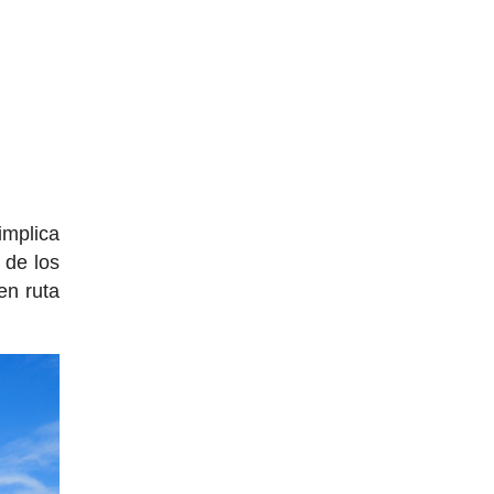
implica
o de los
en ruta