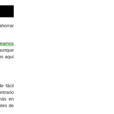
ahorrar
seamos
unque
os aquí
e fácil
ntrario
más en
ntes de