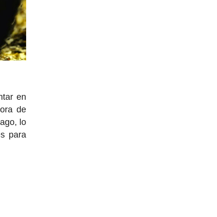
ntar en
hora de
ago, lo
es para