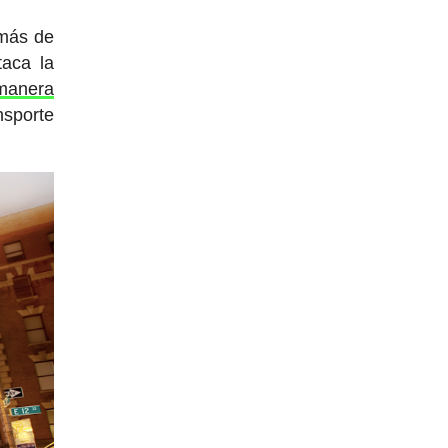
emás de
taca la
 manera
nsporte