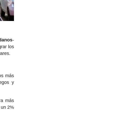
adanos
-
rar los
lares.
os más
legos y
ra más
so un 2%