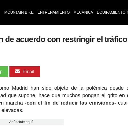
MOUNTAIN BIKE
ENTRENAMIENTO
MECÁNICA
EQUIPAMIENTO 
 de acuerdo con restringir el tráfic
pp
Email
s como Madrid han sido objeto de la polémica desde
ad que supone, hace que muchos pongan el grito en e
en marcha -
con el fin de reducir las emisiones
- cua
y elevadas.
Anúnciate aquí