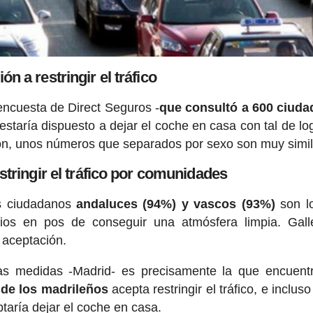
ón a restringir el tráfico
encuesta de Direct Seguros -
que consultó a 600 ciud
taría dispuesto a dejar el coche en casa con tal de log
ión, unos números que separados por sexo son muy simi
stringir el tráfico por comunidades
os ciudadanos
andaluces (94%) y vascos (93%)
son l
rios en pos de conseguir una atmósfera limpia. Gal
 aceptación.
as medidas -Madrid- es precisamente la que encuent
 de los madrileños
acepta restringir el tráfico, e inclu
taría dejar el coche en casa.