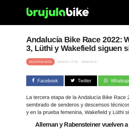
Andalucía Bike Race 2022: Wo
3, Lüthi y Wakefield siguen s
MOUNTAIN BIKE
23/02/22 17:33
IGNACIO P.
Facebook
Twitter
Whatsa
La tercera etapa de la Andalucía Bike Race 2
sembrado de senderos y descensos técnicos. Al
y en la prueba femenina, Wakefield y Lüthi 
Alleman y Rabensteiner vuelven a g