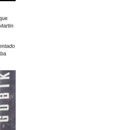
aque
Martin
tentado
aba