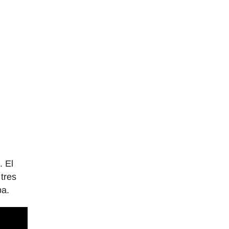
. El
 tres
ba.