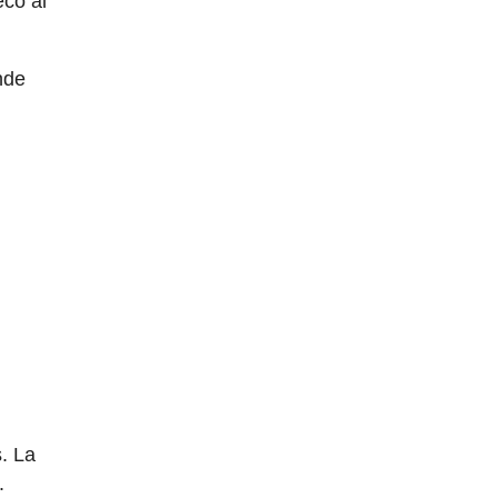
eco al
nde
s. La
.