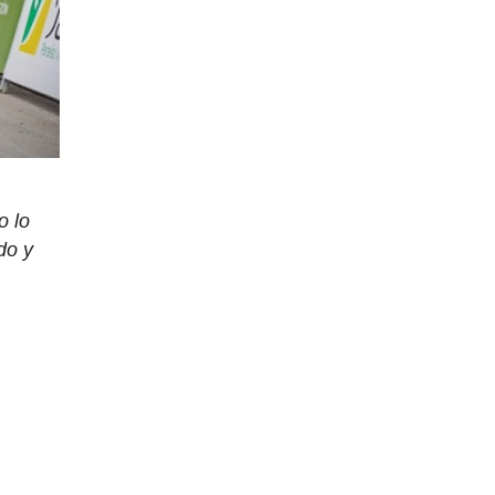
o lo
do y