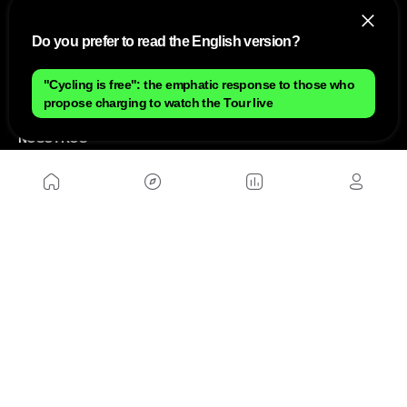
Do you prefer to read the English version?
"Cycling is free": the emphatic response to those who
propose charging to watch the Tour live
NOSOTROS
Mapa del sitio
Aviso Legal
Anúnciate con nosotros
Política de cookies
Política de privacidad
Contacto
Trabaja con nosotros
WEBS AMIGAS
MusickMag
SÍGUENOS