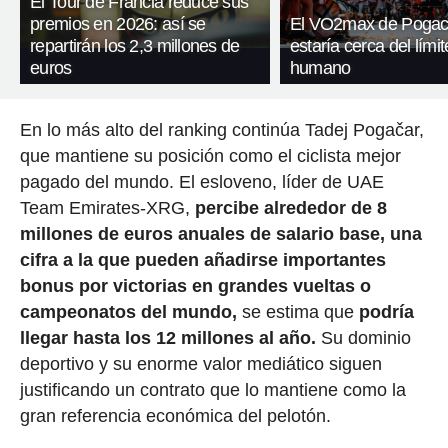
El Tour de Francia reduce sus
premios en 2026: así se
El VO2max de Pogac
repartirán los 2,3 millones de
estaría cerca del límit
euros
humano
En lo más alto del ranking continúa Tadej Pogačar,
que mantiene su posición como el ciclista mejor
pagado del mundo. El esloveno, líder de UAE
Team Emirates-XRG,
percibe alrededor de 8
millones de euros anuales de salario base, una
cifra a la que pueden añadirse importantes
bonus por victorias en grandes vueltas o
campeonatos del mundo,
se estima que
podría
llegar hasta los 12 millones al año.
Su dominio
deportivo y su enorme valor mediático siguen
justificando un contrato que lo mantiene como la
gran referencia económica del pelotón.