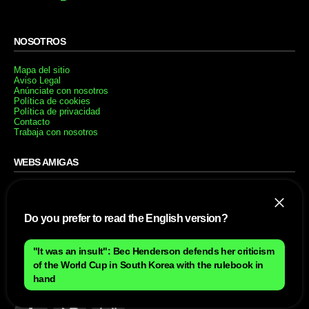
NOSOTROS
Mapa del sitio
Aviso Legal
Anúnciate con nosotros
Política de cookies
Política de privacidad
Contacto
Trabaja con nosotros
WEBS AMIGAS
MusickMag
Do you prefer to read the English version?
SÍGUENOS
Suscríbete a nuestro newsletter
"It was an insult": Bec Henderson defends her criticism
of the World Cup in South Korea with the rulebook in
Enviar
hand