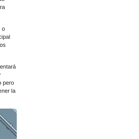
ara
 o
cipal
ios
tentará
y
o pero
ener la