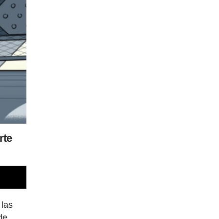
rte
 las
de