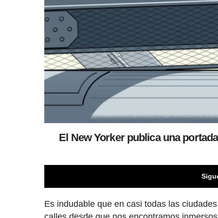
El New Yorker publica una portada 
Sigu
Es indudable que en casi todas las ciudade
calles desde que nos encontramos inmersos 