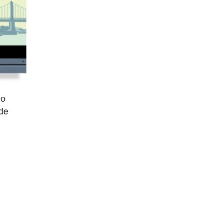
do
 de