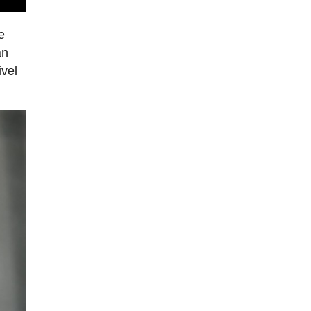
e
an
ivel