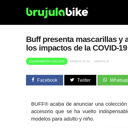
Buff presenta mascarillas y
los impactos de la COVID-19 
EQUIPAMIENTO CICLISTA
09/06/20 06:52
IGNACIO P.
Facebook
Twitter
Whatsa
BUFF® acaba de anunciar una colección 
accesorio que se ha vuelto indispensab
modelos para adulto y niño.