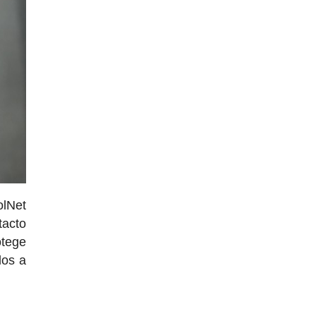
olNet
tacto
otege
dos a