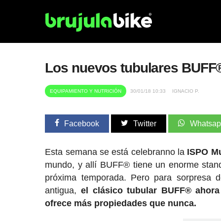
Los nuevos tubulares BUFF® 
EQUIPAMIENTO Y NUTRICIÓN
30/01/18 10:33
IGNACIO P.
Facebook
Twitter
Whatsa
Esta semana se está celebranno la
ISPO Mu
mundo, y allí BUFF® tiene un enorme stan
próxima temporada. Pero para sorpresa d
antigua,
el clásico tubular BUFF® ahora 
ofrece más propiedades que nunca.