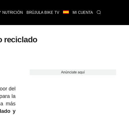
Y NUTRICIÓN
BRÚJULA BIKE TV
MI CUENTA
o reciclado
Anúnciate aquí
oor del
para la
da más
clado y