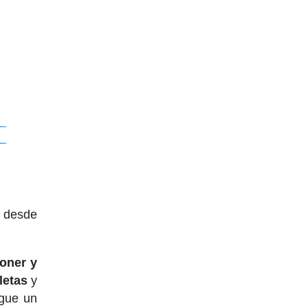
e desde
oner y
letas
y
gue un