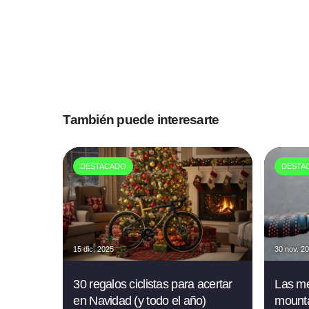
También puede interesarte
DESTACADO
DESTA
15 dic. 2025
30 nov. 2
30 regalos ciclistas para acertar
Las me
en Navidad (y todo el año)
mounta