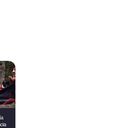
ía
cia