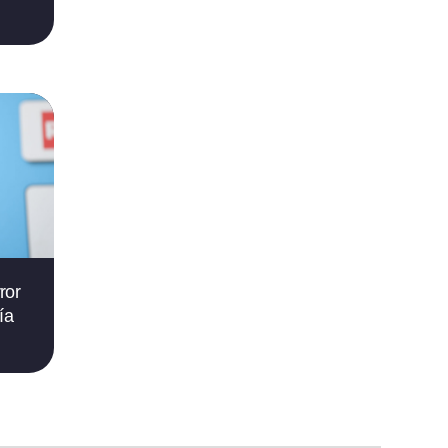
ror
ía