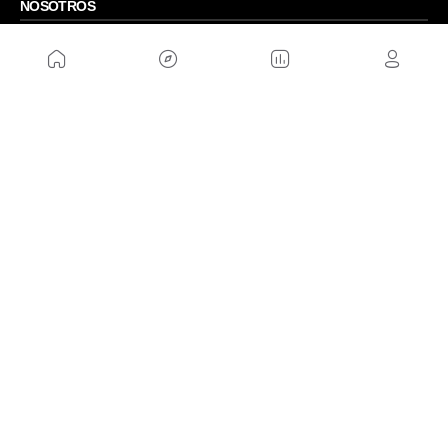
NOSOTROS
Mapa del sitio
Aviso Legal
Anúnciate con nosotros
Política de cookies
Política de privacidad
Contacto
Trabaja con nosotros
WEBS AMIGAS
MusickMag
SÍGUENOS
Suscríbete a nuestro newsletter
Enviar