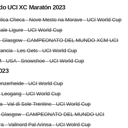
do UCI XC Maratón 2023
lica Checa - Nove Mesto na Morave - UCI World Cup
inale Ligure - UCI World Cup
ocia - Glasgow - CAMPEONATO DEL MUNDO XCM UCI
rancia - Les Gets - UCI World Cup
CM - USA - Snowshoe - UCI World Cup
023
Lenzerheide - UCI World Cup
 - Leogang - UCI World Cup
lia - Val di Sole Trentino - UCI World Cup
cia - Glasgow - CAMPEONATO DEL MUNDO UCI
a - Vallnord Pal Arinsa - UCI Wolrd Cup