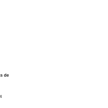
ás de
24