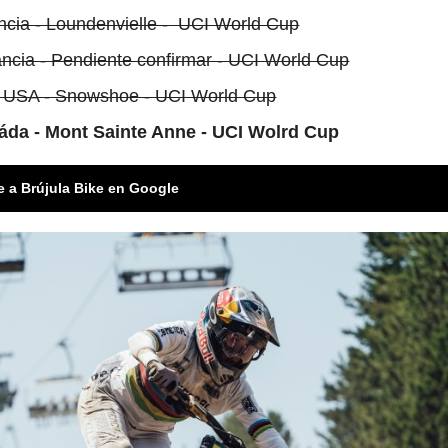
ncia - Loundenvielle - UCI World Cup
ancia - Pendiente confirmar - UCI World Cup
 - USA - Snowshoe - UCI World Cup
anáda - Mont Sainte Anne - UCI Wolrd Cup
e a Brújula Bike en Google