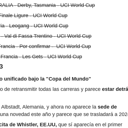
TRALIA - Derby, Tasmania - UCI World Cup
- Finale Ligure - UCI World Cup
tria - Leogang - UCI World Cup
a - Val di Fassa Trentino - UCI World Cup
Francia - Por confirmar - UCI World Cup
 Francia - Les Gets - UCI World Cup
3
o unificado bajo la "Copa del Mundo"
 de retransmitir todas las carreras y parece
estar detr
 Albstadt, Alemania, y ahora no aparece la
sede de
 una novedad este año y parece que se trasladará a 20
cita de Whistler, EE.UU,
que sí aparecía en el primer