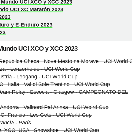
l Mundo UCI XCO y XCC 2023
ndo UCI XC Maratón 2023
2023
uro y E-Enduro 2023
023
l Mundo UCI XCO y XCC 2023
República Checa - Nove Mesto na Morave - UCI World 
iza - Lenzerheide - UCI World Cup
ustria - Leogang - UCI World Cup
 - Italia - Val di Sole Trentino - UCI World Cup
 Team Relay - Escocia - Glasgow - CAMPEONATO DEL
ndorra - Vallnord Pal Arinsa - UCI Wolrd Cup
C- Francia - Les Gets - UCI World Cup
ancia - París
CO, XCC- USA - Snowshoe - UCI World Cup