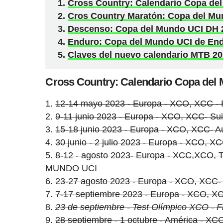
Cross Country: Calendario Copa de
Cros Country Maratón: Copa del Mu
Descenso: Copa del Mundo UCI DH 
Enduro: Copa del Mundo UCI de End
Claves del nuevo calendario MTB 2
Cross Country: Calendario Copa de
12-14 mayo 2023 - Europa - XCO, XCC - 
9-11 junio 2023 - Europa - XCO, XCC- Su
15-18 junio 2023 - Europa - XCO, XCC- A
30 junio - 2 julio 2023 - Europa - XCO, XCC
8-12 - agosto 2023- Europa - XCC,XCO,
MUNDO UCI
23-27 agosto 2023 - Europa - XCO, XCC- A
7-17 septiembre 2023 - Europa - XCO, XC
23 de septiembre - Test Olímpico XCO - Fr
28 septiembre - 1 octubre - América - X