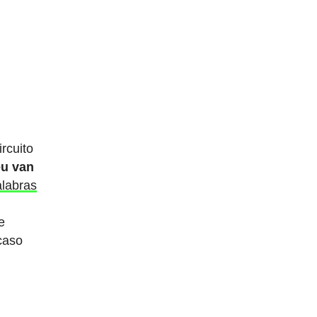
ircuito
eu van
alabras
e
caso