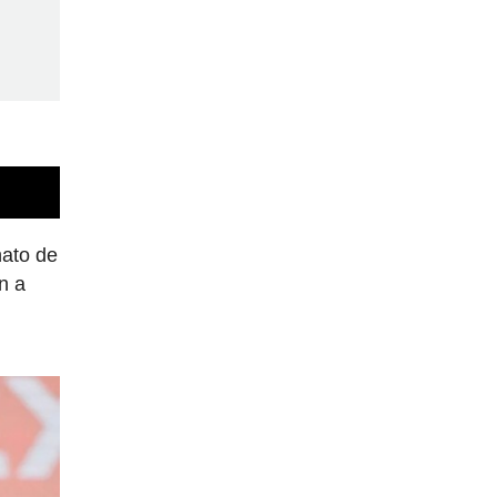
nato de
n a