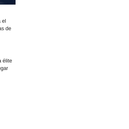
 el
as de
 élite
ugar