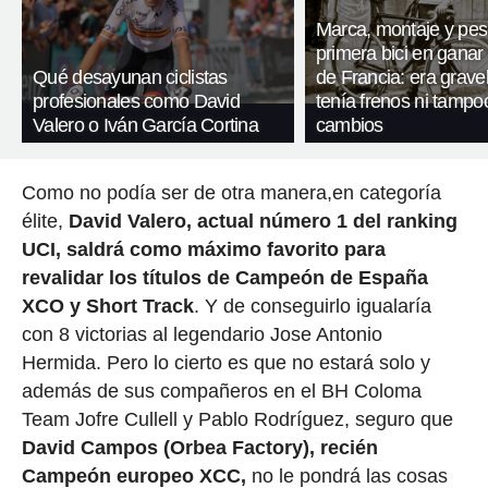
Marca, montaje y pes
primera bici en ganar 
Qué desayunan ciclistas
de Francia: era gravel
profesionales como David
tenía frenos ni tampo
Valero o Iván García Cortina
cambios
Como no podía ser de otra manera,en categoría
élite,
David Valero, actual número 1 del ranking
UCI, saldrá como máximo favorito para
revalidar los títulos de Campeón de España
XCO y Short Track
. Y de conseguirlo igualaría
con 8 victorias al legendario Jose Antonio
Hermida. Pero lo cierto es que no estará solo y
además de sus compañeros en el BH Coloma
Team Jofre Cullell y Pablo Rodríguez, seguro que
David Campos (Orbea Factory), recién
Campeón europeo XCC,
no le pondrá las cosas