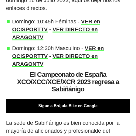
domingo 16 de Julio 2023, aquí os dejamos los
enlaces directos.
Domingo: 10:45h Féminas -
VER en
OCISPORTTV
-
VER DIRECTO en
ARAGONTV
Domingo: 12:30h Masculino -
VER en
OCISPORTTV
-
VER DIRECTO en
ARAGONTV
El Campeonato de España
XCO/XCC/XCE/XCR 2023 regresa a
Sabiñánigo
Sigue a Brújula Bike en Google
La sede de Sabiñánigo es bien conocida por la
mayoría de aficionados y profesionalde del