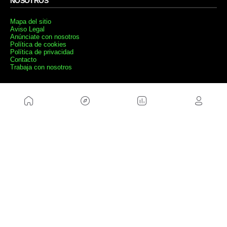
NOSOTROS
Mapa del sitio
Aviso Legal
Anúnciate con nosotros
Política de cookies
Política de privacidad
Contacto
Trabaja con nosotros
WEBS AMIGAS
MusickMag
SÍGUENOS
Suscríbete a nuestro newsletter
Enviar