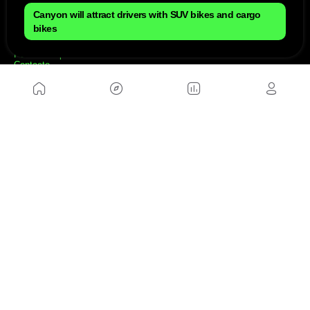
Mapa del sitio
Canyon will attract drivers with SUV bikes and cargo
Aviso Legal
bikes
Anúnciate con nosotros
Política de cookies
Política de privacidad
Contacto
Trabaja con nosotros
WEBS AMIGAS
MusickMag
SÍGUENOS
Suscríbete a nuestro newsletter
Enviar