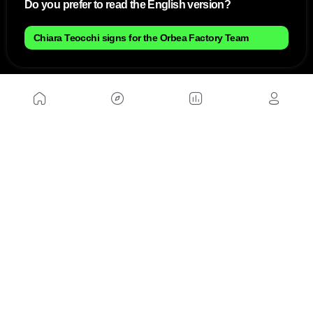
Do you prefer to read the English version?
Chiara Teocchi signs for the Orbea Factory Team
NOSOTROS
Mapa del sitio
Aviso Legal
Anúnciate con nosotros
Política de cookies
Política de privacidad
Contacto
Trabaja con nosotros
WEBS AMIGAS
MusickMag
SÍGUENOS
Suscríbete a nuestro newsletter