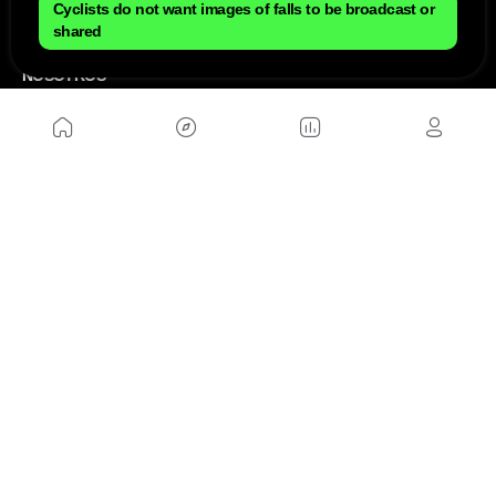
Cyclists do not want images of falls to be broadcast or
shared
NOSOTROS
Mapa del sitio
Aviso Legal
Anúnciate con nosotros
Política de cookies
Política de privacidad
Contacto
Trabaja con nosotros
WEBS AMIGAS
MusickMag
SÍGUENOS
Suscríbete a nuestro newsletter
Enviar