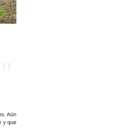
os. Aún
e y que