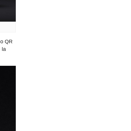
igo QR
 la