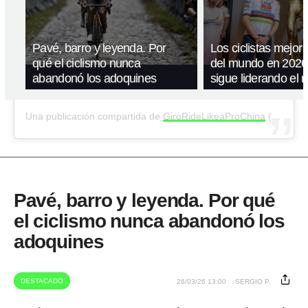
Pavé, barro y leyenda. Por
Los ciclistas mejor
qué el ciclismo nunca
del mundo en 2026
abandonó los adoquines
sigue liderando el 
Una publicación compartida de
GiroRideLikeaProChina
(@giroridelikeaprochina) el
Pavé, barro y leyenda. Por qué
el ciclismo nunca abandonó los
adoquines
DESTACADO
26/03/26 13:00
SERGIO P.