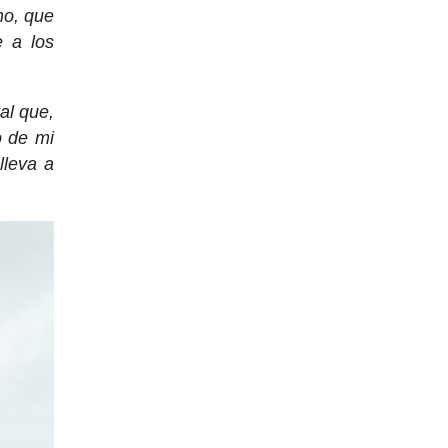
no, que
e a los
al que,
o de mi
lleva a