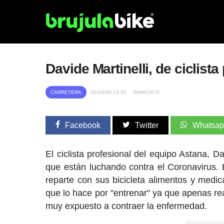
Davide Martinelli, de ciclist
CARRETERA
02/04/20 13:50
IGNACIO P.
Facebook
Twitter
Whatsa
El ciclista profesional del equipo Astana, D
que están luchando contra el Coronavirus. 
reparte con sus bicicleta alimentos y med
que lo hace por "entrenar" ya que apenas real
muy expuesto a contraer la enfermedad.