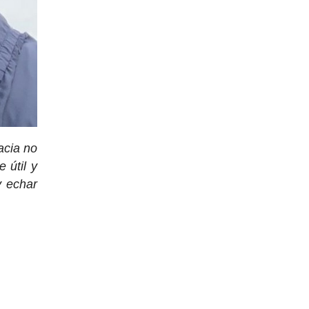
acia no
 útil y
y echar