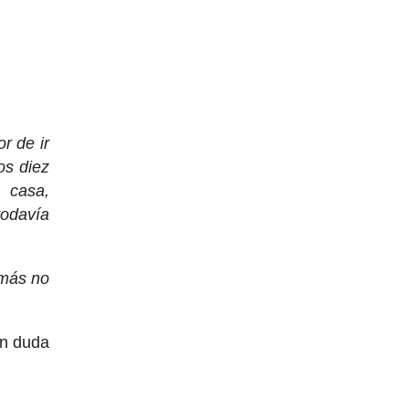
r de ir
os diez
 casa,
todavía
emás no
in duda