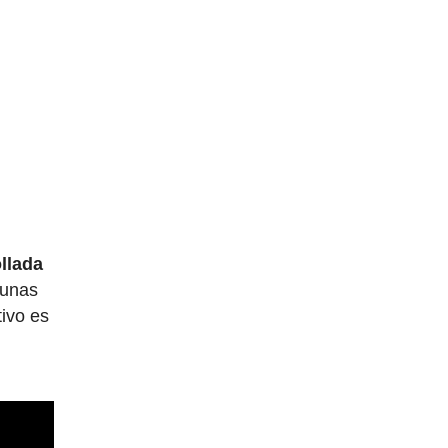
llada
gunas
tivo es