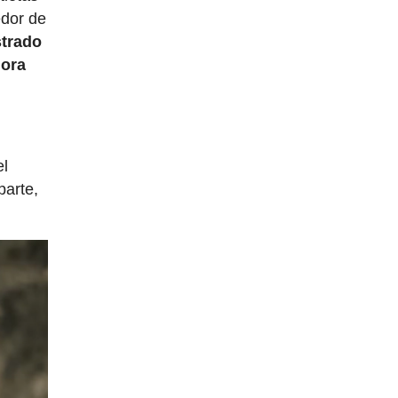
edor de
strado
hora
el
parte,