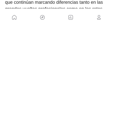
que continúan marcando diferencias tanto en las
grandes vueltas profesionales como en los retos
personales de miles de ciclistas cada temporada.
NOSOTROS
Mapa del sitio
Aviso Legal
Anúnciate con nosotros
Política de cookies
Política de privacidad
Contacto
Trabaja con nosotros