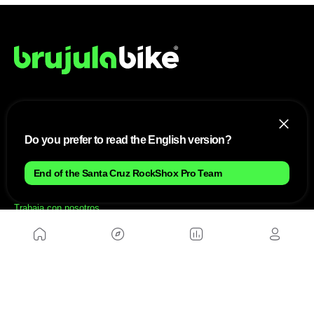
NOSOTROS
Do you prefer to read the English version?
Mapa del sitio
Aviso Legal
Anúnciate con nosotros
End of the Santa Cruz RockShox Pro Team
Política de cookies
Política de privacidad
Contacto
Trabaja con nosotros
WEBS AMIGAS
MusickMag
SÍGUENOS