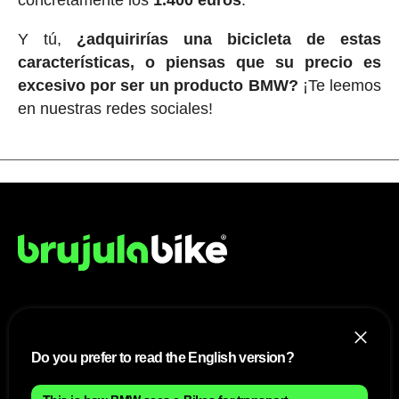
Y tú,
¿adquirirías una bicicleta de estas
características, o piensas que su precio es
excesivo por ser un producto BMW?
¡Te leemos
en nuestras redes sociales!
NOSOTROS
Do you prefer to read the English version?
Mapa del sitio
Aviso Legal
Anúnciate con nosotros