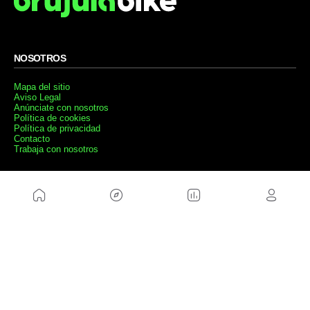
NOSOTROS
Mapa del sitio
Aviso Legal
Anúnciate con nosotros
Política de cookies
Política de privacidad
Contacto
Trabaja con nosotros
WEBS AMIGAS
MusickMag
SÍGUENOS
Suscríbete a nuestro newsletter
Enviar