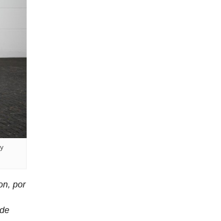
 y
on, por
 de