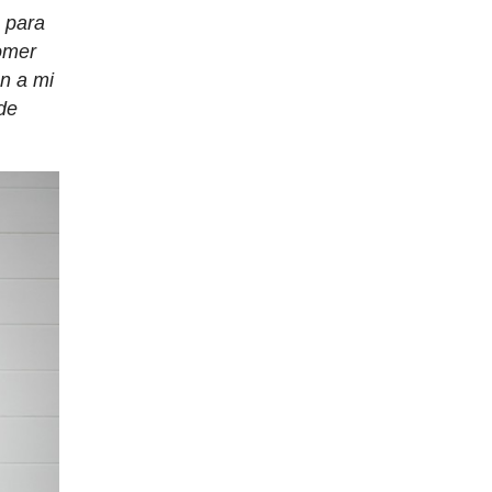
 para
comer
án a mi
de