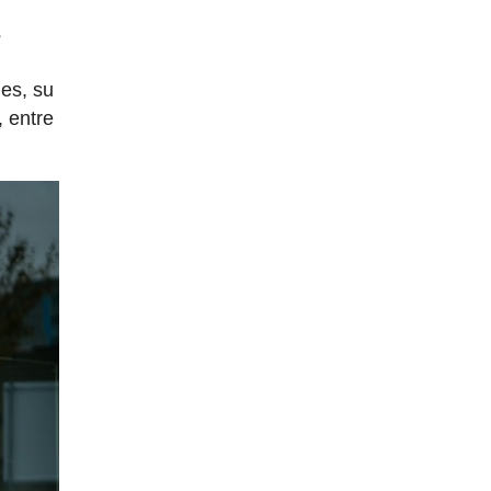
s
nes, su
 entre