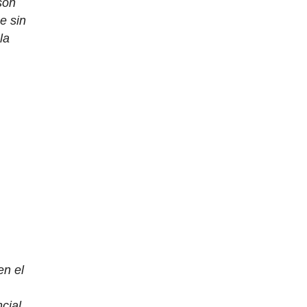
son
e sin
la
en el
cial