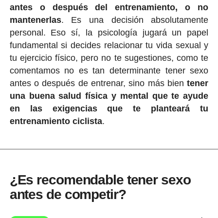
antes o después del entrenamiento, o no
mantenerlas
. Es una decisión absolutamente
personal. Eso sí, la psicología jugará un papel
fundamental si decides relacionar tu vida sexual y
tu ejercicio físico, pero no te sugestiones, como te
comentamos no es tan determinante tener sexo
antes o después de entrenar, sino más bien
tener
una buena salud física y mental que te ayude
en las exigencias que te planteará tu
entrenamiento ciclista
.
¿Es recomendable tener sexo
antes de competir?