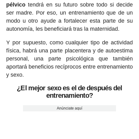
pélvico
tendrá en su futuro sobre todo si decide
ser madre. Por eso, un entrenamiento que de un
modo u otro ayude a fortalecer esta parte de su
autonomía, les beneficiará tras la maternidad.
Y por supuesto, como cualquier tipo de actividad
física, habrá una parte placentera y de autoestima
personal, una parte psicológica que también
aportará beneficios recíprocos entre entrenamiento
y sexo.
¿El mejor sexo es el de después del
entrenamiento?
Anúnciate aquí