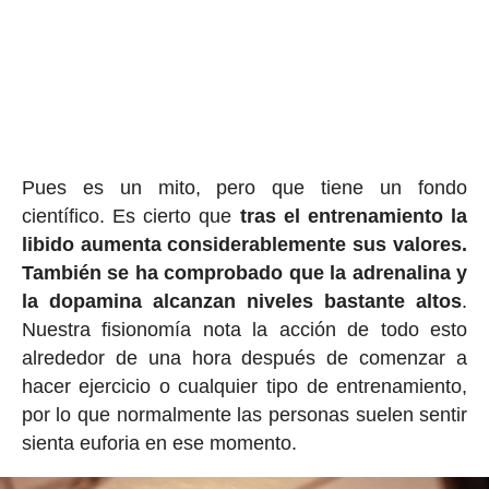
Pues es un mito, pero que tiene un fondo
científico. Es cierto que
tras el entrenamiento la
libido aumenta considerablemente sus valores.
También se ha comprobado que la adrenalina y
la dopamina alcanzan niveles bastante altos
.
Nuestra fisionomía nota la acción de todo esto
alrededor de una hora después de comenzar a
hacer ejercicio o cualquier tipo de entrenamiento,
por lo que normalmente las personas suelen sentir
sienta euforia en ese momento.