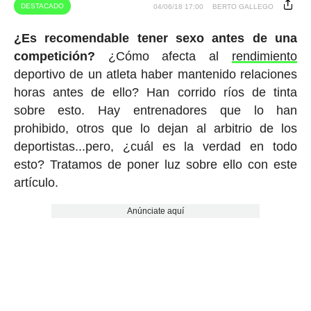
DESTACADO
04/06/18 17:00
BERTO GALLEGO
¿Es recomendable tener sexo antes de una
competición?
¿Cómo afecta al
rendimiento
deportivo de un atleta haber mantenido relaciones
horas antes de ello? Han corrido ríos de tinta
sobre esto. Hay entrenadores que lo han
prohibido, otros que lo dejan al arbitrio de los
deportistas...pero, ¿cuál es la verdad en todo
esto? Tratamos de poner luz sobre ello con este
artículo.
Anúnciate aquí