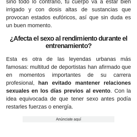
sino todo lo contrario, tu cuerpo va a estar bien
irrigado y con dosis altas de sustancias que
provocan estados eufóricos, así que sin duda es
un buen momento.
¿Afecta el sexo al rendimiento durante el
entrenamiento?
Esta es otra de las leyendas urbanas más
famosas: multitud de deportistas han afirmado que
en momentos importantes de su carrera
profesional,
han evitado mantener relaciones
sexuales en los días previos al evento
. Con la
idea equivocada de que tener sexo antes podía
restarles fuerzas o energía.
Anúnciate aquí