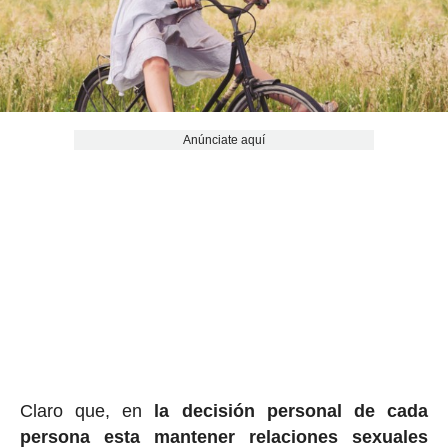
Anúnciate aquí
Claro que, en
la decisión personal de cada
persona esta mantener relaciones sexuales