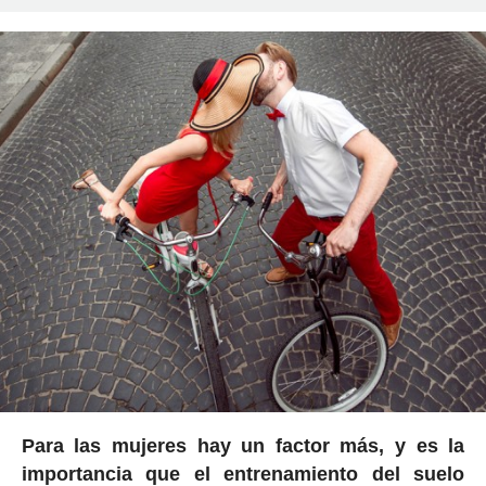
Para las mujeres hay un factor más, y es la
importancia que el entrenamiento del suelo