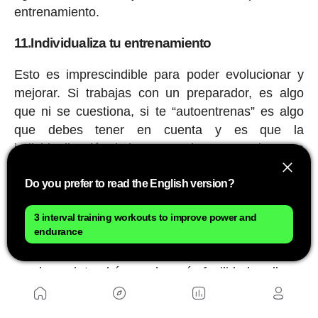
entrenamiento.
11.Individualiza tu entrenamiento
Esto es imprescindible para poder evolucionar y
mejorar. Si trabajas con un preparador, es algo
que ni se cuestiona, si te “autoentrenas” es algo
que debes tener en cuenta y es que la
individualización de las zonas de entrenamiento en
función de tus umbrales o otras variables es
Do you prefer to read the English version?
básica.
Sin poder individualizar la intensidad o el volumen
3 interval training workouts to improve power and
endurance
es muy fácil llegar a acumular mucha fatiga al no
tener bien ajustadas tus zonas de entrenamiento,
con lo cual, tendrás mucha más facilidad en llegar
a una situación de sobrecarga o
sobreentrenamiento, donde no nos interesa llegar