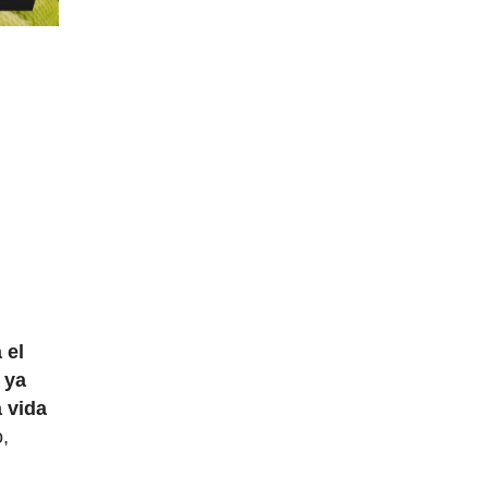
 el
 ya
a vida
o,