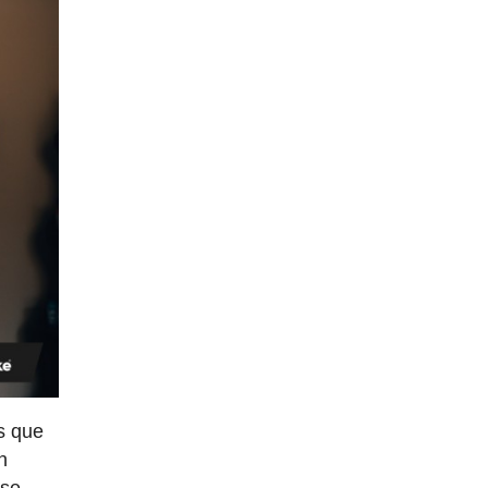
os que
n
 se