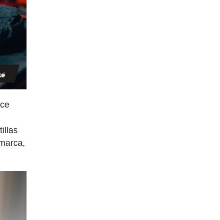
ace
illas
 marca,