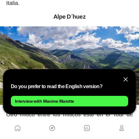
Italia.
Alpe D´huez
Do you prefer to read the English version?
Interview with Maxime Marotte
Otro mítico entre los míticos este en el Tour de
Francia. La primera vez que entró en etapa fue en
1952 y fue Fausto Coppi quien ganó aquella
ascensión. Desde Bourg-d´Oisans tienes por