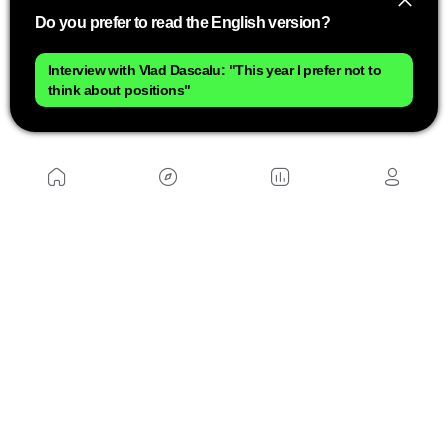
Bielas:
FSA Powerbox 170mm
Do you prefer to read the English version?
Frenos:
Magura MT8
Interview with Vlad Dascalu: "This year I prefer not to
Pedales:
Crank Brothers Candy 11
think about positions"
Ruedas:
ENVE M525 con bujes Industry Nine
Neumáticos:
Pirelli Scorpion
Puños:
ESI Grips Fit XC
Sin duda que la nueva Trek Supercaliber de Vlad
Dascalu se aleja de los montajes convencionales
¿qué os parece la nueva bici del actual Campeón
del Mundo Sub23? Os leemos en nuestras redes
sociales.